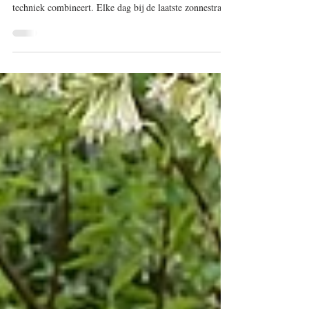
Het Carosello dell’Ultimo Sole in Cingoli is een uniek
kunstwerk en uurwerk dat geschiedenis, muziek en
techniek combineert. Elke dag bij de laatste zonnestralen
komt het mechanisme tot leven met bewegende figuren
en muziek, als eerbetoon aan de menselijkheid en de
schoonheid van het moment. De bijzondere klok toont
zowel de moderne tijd als de oude Italiaanse tijdrekening
(ora italica) en is een prachtig voorbeeld van Italiaans
vakmanschap.