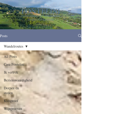
Posts
Wandelroutes
All Posts
Casa Fontelini
Ik vertrek
Bezienswaardigheid
Dorpen en
steden
Kidsproof
Wijnproeven