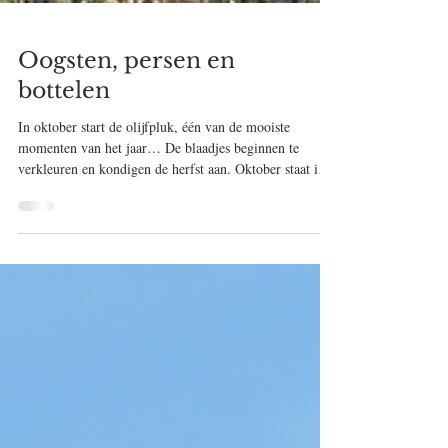
Oogsten, persen en
bottelen
In oktober start de olijfpluk, één van de mooiste
momenten van het jaar… De blaadjes beginnen te
verkleuren en kondigen de herfst aan. Oktober staat in
Le Marche in het teken van de olijfpluk. De frantoio
(perserij) opent binnenkort zijn deuren om 2 maand lang
bijna 24 op 24u te werken en ook wij beginnen ons voor
te bereiden. Het lange gras onder de olijfbomen is
afgereden zodat we er makkelijk netten kunnen onder
leggen om de olijfjes op te vangen. De harkjes, triltand,
pla