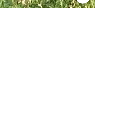
Ontvang nieuws en promoties
in je mailbox
Abonneren
Località Coppo 11
62011 Cingoli (MC)
Le Marche - Italia