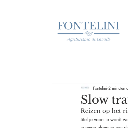
Fontelini
2 minuten o
Slow tra
Reizen op het ri
Stel je voor: je wordt w
je enige planning van de