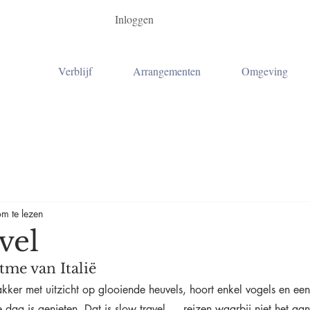
Inloggen
Verblijf
Arrangementen
Omgeving
m te lezen
vel
tme van Italië
akker met uitzicht op glooiende heuvels, hoort enkel vogels en een
 dag is genieten. Dat is slow travel — reizen waarbij niet het aan