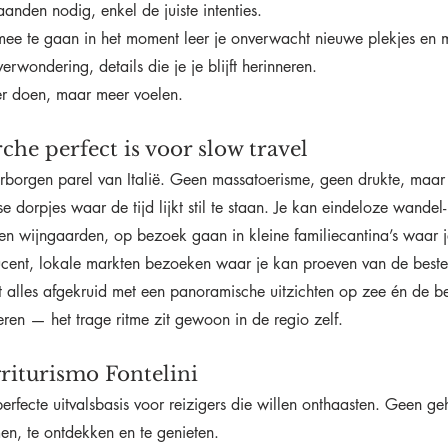
anden nodig, enkel de juiste intenties.
n mee te gaan in het moment leer je onverwacht nieuwe plekjes en
verwondering, details die je je blijft herinneren.
er doen, maar meer voelen.
e perfect is voor slow travel
rborgen parel van Italië. Geen massatoerisme, geen drukte, maar
 dorpjes waar de tijd lijkt stil te staan. Je kan eindeloze wandel- 
en wijngaarden, op bezoek gaan in kleine familiecantina’s waar je
ducent, lokale markten bezoeken waar je kan proeven van de beste
t alles afgekruid met een panoramische uitzichten op zee én de b
ceren — het trage ritme zit gewoon in de regio zelf. 
griturismo Fontelini
erfecte uitvalsbasis voor reizigers die willen onthaasten. Geen ge
n, te ontdekken en te genieten.