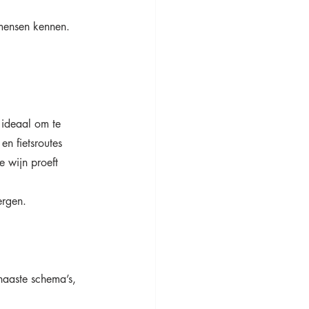
 mensen kennen. 
 ideaal om te 
en fietsroutes 
 wijn proeft 
 
ergen.
haaste schema’s, 