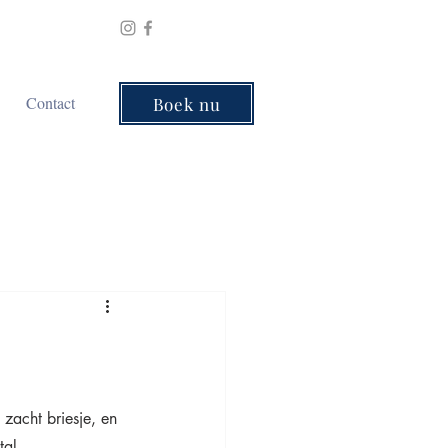
Contact
Boek nu
 zacht briesje, en 
tal 