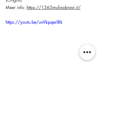
Meer info: 
https://1565mulinobravi.it/
https://youtu.be/uvVkpqerl8k