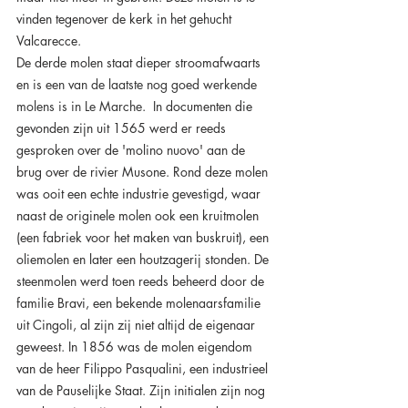
vinden tegenover de kerk in het gehucht 
Valcarecce.
De derde molen staat dieper stroomafwaarts 
en 
is een van de laatste nog goed werkende 
molens is in Le Marche
.  In documenten die 
gevonden zijn uit 1565 werd er reeds 
gesproken over de 'molino nuovo' aan de 
brug over de rivier Musone.
Rond deze molen 
was ooit een echte industrie gevestigd, waar 
naast de originele molen ook een kruitmolen 
(een fabriek voor het maken van buskruit), een 
oliemolen en later een houtzagerij stonden.
De
steenmolen werd toen reeds beheerd door de 
familie Bravi, een bekende molenaarsfamilie 
uit Cingoli, al zijn zij niet altijd de eigenaar 
geweest. In 1856 was de molen eigendom 
van de heer Filippo Pasqualini, een industrieel 
van de Pauselijke Staat. Zijn initialen zijn nog 