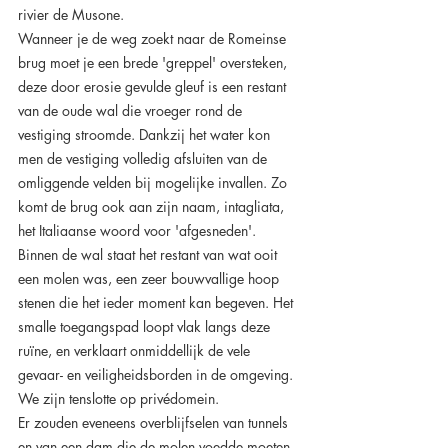
rivier de Musone.
Wanneer je de weg zoekt naar de Romeinse 
brug moet je een brede 'greppel' oversteken, 
deze door erosie gevulde gleuf is een restant 
van de oude wal die vroeger rond de 
vestiging stroomde. Dankzij het water kon 
men de vestiging volledig afsluiten van de 
omliggende velden bij mogelijke invallen. Zo 
komt de brug ook aan zijn naam, intagliata, 
het Italiaanse woord voor 'afgesneden'. 
Binnen de wal staat het restant van wat ooit 
een molen was, een zeer bouwvallige hoop 
stenen die het ieder moment kan begeven.
Het 
smalle toegangspad loopt vlak langs deze 
ruïne, en verklaart onmiddellijk de vele 
gevaar- en veiligheidsborden in de omgeving. 
We zijn tenslotte op privédomein.
Er zouden eveneens overblijfselen van tunnels 
en van een dam die de molen voedde moeten 