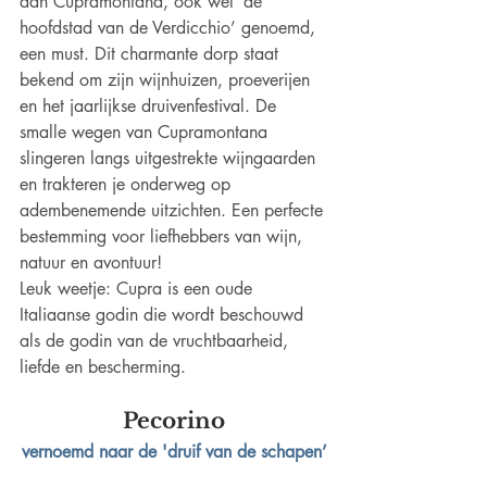
aan Cupramontana, ook wel ‘de 
hoofdstad van de Verdicchio’ genoemd, 
een must. Dit charmante dorp staat 
bekend om zijn wijnhuizen, proeverijen 
en het jaarlijkse druivenfestival. De 
smalle wegen van Cupramontana 
slingeren langs uitgestrekte wijngaarden 
en trakteren je onderweg op 
adembenemende uitzichten. Een perfecte 
bestemming voor liefhebbers van wijn, 
natuur en avontuur!
Leuk weetje: Cupra is een oude 
Italiaanse godin die wordt beschouwd 
als de godin van de vruchtbaarheid, 
liefde en bescherming.
Pecorino
vernoemd naar de 'druif van de schapen’