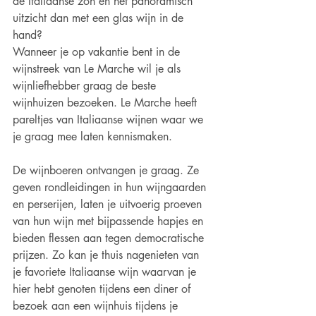
de Italiaanse zon en het panoramisch 
uitzicht dan met een glas wijn in de 
hand?
Wanneer je op vakantie bent in de 
wijnstreek van Le Marche wil je als 
wijnliefhebber graag de beste 
wijnhuizen bezoeken. Le Marche heeft 
pareltjes van Italiaanse wijnen waar we 
je graag mee laten kennismaken.
De wijnboeren ontvangen je graag. Ze 
geven rondleidingen in hun wijngaarden 
en perserijen, laten je uitvoerig proeven 
van hun wijn met bijpassende hapjes en 
bieden flessen aan tegen democratische 
prijzen. Zo kan je thuis nagenieten van 
je favoriete Italiaanse wijn waarvan je 
hier hebt genoten tijdens een diner of 
bezoek aan een wijnhuis tijdens je 