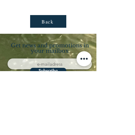
Back
Get news and promotions in
your mailbox
Subscribe
Località Coppo 11
62011 Cingoli (MC)
Le Marche - Italia