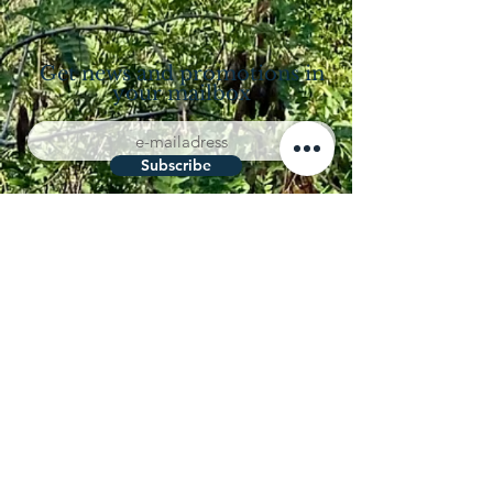
Get news and promotions in
your mailbox
Subscribe
Località Coppo 11
62011 Cingoli (MC)
Le Marche - Italia
+39 338 8722008