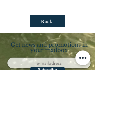
Back
Get news and promotions in
your mailbox
Subscribe
Località Coppo 11
62011 Cingoli (MC)
Le Marche - Italia