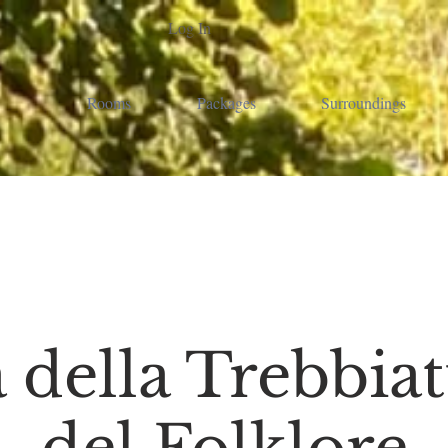
Log In
Rooms
Packages
Surroundings
a della Trebbiat