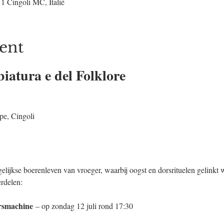
1 Cingoli MC, Italië
ent
biatura e del Folklore
pe, Cingoli
lijkse boerenleven van vroeger, waarbij oogst en dorsrituelen gelinkt w
rdelen:
rsmachine
 – op zondag 12 juli rond 17:30