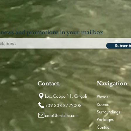
 news and promotions in your mailbox
Subscri
Contact
Navigation
Loc. Coppo 11, Cingoli
Photos
Rooms
+39 338 8722008
Surroundings
ciao@fontelini.com
Packages
Contact