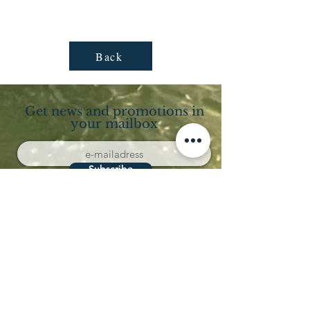
Back
Get news and promotions in
your mailbox
Subscribe
Località Coppo 11
62011 Cingoli (MC)
Le Marche - Italia