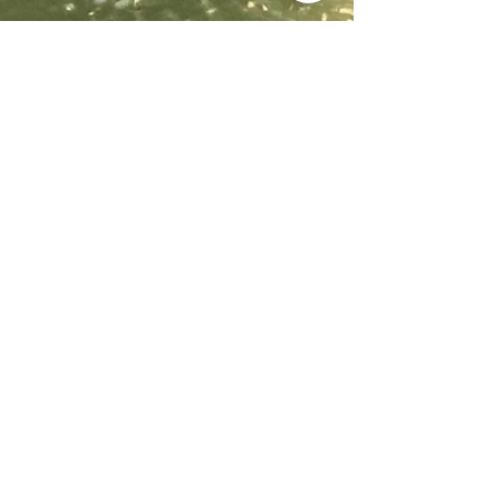
Località Coppo 11
62011 Cingoli (MC)
Le Marche - Italia
+39 338 8722008
Terms and conditions