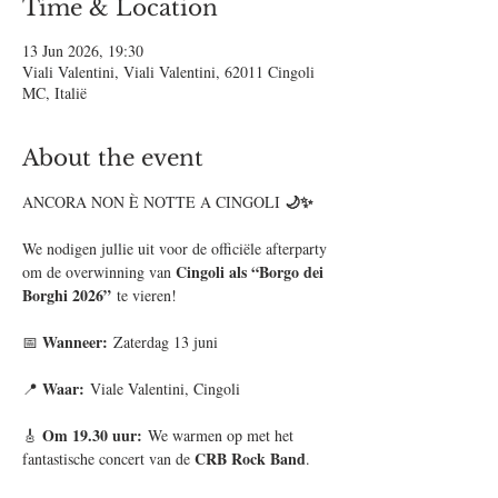
Time & Location
13 Jun 2026, 19:30
Viali Valentini, Viali Valentini, 62011 Cingoli
MC, Italië
About the event
🌙✨
ANCORA NON È NOTTE A CINGOLI 
We nodigen jullie uit voor de officiële afterparty 
Cingoli als “Borgo dei 
om de overwinning van 
Borghi 2026”
 te vieren!
Wanneer:
📅 
 Zaterdag 13 juni
Waar:
📍 
 Viale Valentini, Cingoli
Om 19.30 uur:
🎸 
 We warmen op met het 
CRB Rock Band
fantastische concert van de 
.