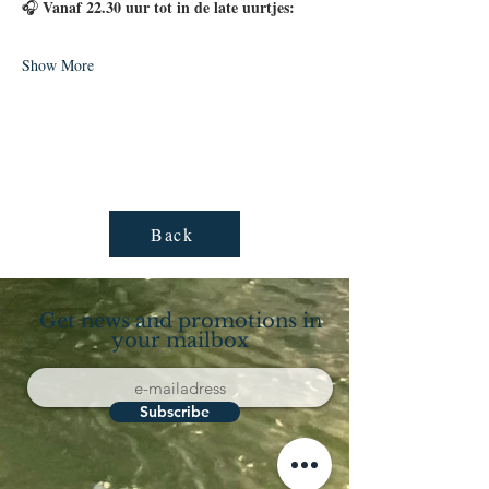
Vanaf 22.30 uur tot in de late uurtjes:
🎧 
Show More
Back
Get news and promotions in
your mailbox
Subscribe