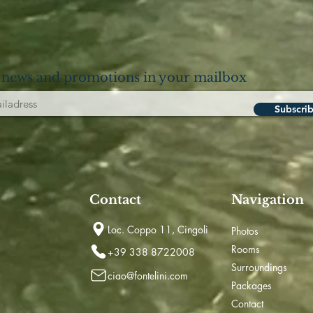
 news and promotions in your mailbox
Subscri
Contact
Navigation
Loc. Coppo 11, Cingoli
Photos
Rooms
+39 338 8722008
Surroundings
ciao@fontelini.com
Packages
Contact