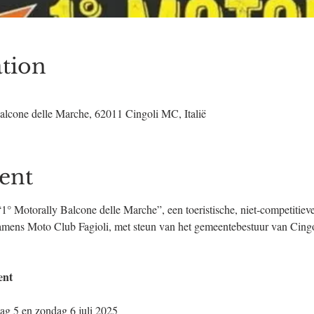
tion
alcone delle Marche, 62011 Cingoli MC, Italië
ent
 “1° Motorally Balcone delle Marche”, een toeristische, niet‑competitieve
amens Moto Club Fagioli, met steun van het gemeente­bestuur van Cing
ent
dag 5 en zondag 6 juli 2025