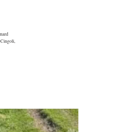
rnard
Cingoli,