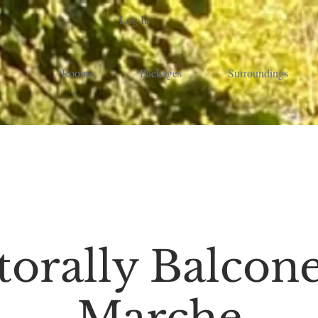
Log In
Rooms
Packages
Surroundings
torally Balcone