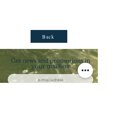
Back
Get news and promotions in
your mailbox
Subscribe
Località Coppo 11