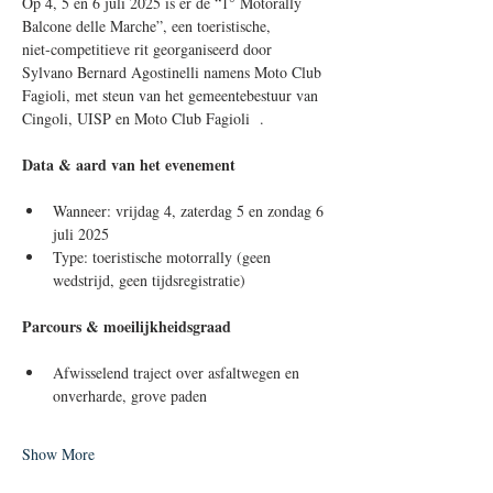
Op 4, 5 en 6 juli 2025 is er de “1° Motorally 
Balcone delle Marche”, een toeristische, 
niet‑competitieve rit georganiseerd door 
Sylvano Bernard Agostinelli namens Moto Club 
Fagioli, met steun van het gemeente­bestuur van 
Cingoli, UISP en Moto Club Fagioli  .
Data & aard van het evenement
Wanneer: vrijdag 4, zaterdag 5 en zondag 6 
juli 2025
Type: toeristische motor­rally (geen 
wedstrijd, geen tijdsregistratie) 
Parcours & moeilijkheidsgraad
Afwisselend traject over asfaltwegen en 
onverharde, grove paden
Show More