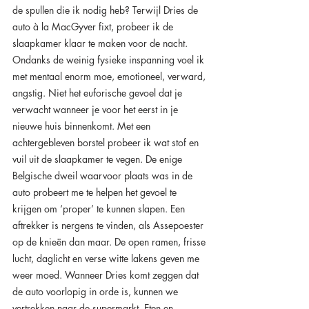
de spullen die ik nodig heb? Terwijl Dries de 
auto à la MacGyver fixt, probeer ik de 
slaapkamer klaar te maken voor de nacht. 
Ondanks de weinig fysieke inspanning voel ik 
met mentaal enorm moe, emotioneel, verward, 
angstig. Niet het euforische gevoel dat je 
verwacht wanneer je voor het eerst in je 
nieuwe huis binnenkomt. Met een 
achtergebleven borstel probeer ik wat stof en 
vuil uit de slaapkamer te vegen. De enige 
Belgische dweil waarvoor plaats was in de 
auto probeert me te helpen het gevoel te 
krijgen om ‘proper’ te kunnen slapen. Een 
aftrekker is nergens te vinden, als Assepoester 
op de knieën dan maar. De open ramen, frisse 
lucht, daglicht en verse witte lakens geven me 
weer moed. Wanneer Dries komt zeggen dat 
de auto voorlopig in orde is, kunnen we 
vertrekken naar de supermarkt. Eten en 