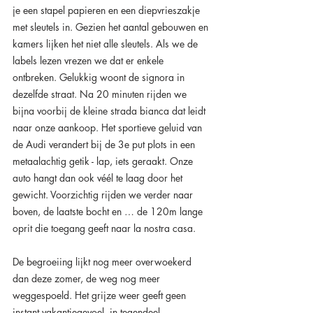
je een stapel papieren en een diepvrieszakje 
met sleutels in. Gezien het aantal gebouwen en 
kamers lijken het niet alle sleutels. Als we de 
labels lezen vrezen we dat er enkele 
ontbreken. Gelukkig woont de signora in 
dezelfde straat. Na 20 minuten rijden we 
bijna voorbij de kleine strada bianca dat leidt 
naar onze aankoop. Het sportieve geluid van 
de Audi verandert bij de 3e put plots in een 
metaalachtig getik - lap, iets geraakt. Onze 
auto hangt dan ook véél te laag door het 
gewicht. Voorzichtig rijden we verder naar 
boven, de laatste bocht en … de 120m lange 
oprit die toegang geeft naar la nostra casa.
De begroeiing lijkt nog meer overwoekerd 
dan deze zomer, de weg nog meer 
weggespoeld. Het grijze weer geeft geen 
instant vakantiegevoel, in tegendeel. 