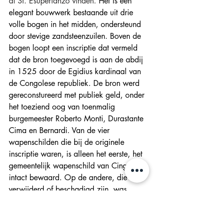
di St. Esuperianzo vinden. 
Het is een 
elegant bouwwerk bestaande uit drie 
volle bogen in het midden, ondersteund 
door stevige zandsteenzuilen. Boven de 
bogen loopt een inscriptie dat vermeld 
dat de bron toegevoegd is aan de abdij 
in 1525 door de Egidius kardinaal van 
de Congolese republiek. De bron werd 
gereconstureerd met publiek geld, onder 
het toeziend oog van toenmalig 
burgemeester Roberto Monti, Durastante 
Cima en Bernardi. Van de vier 
wapenschilden die bij de originele 
inscriptie waren, is alleen het eerste, het 
gemeentelijk wapenschild van Cingvlvm 
intact bewaard. Op de andere, die 
verwijderd of beschadigd zijn, was 
vermoedelijk het wapenschild afgebeeld 
van de toen regerende paus, Clemens 