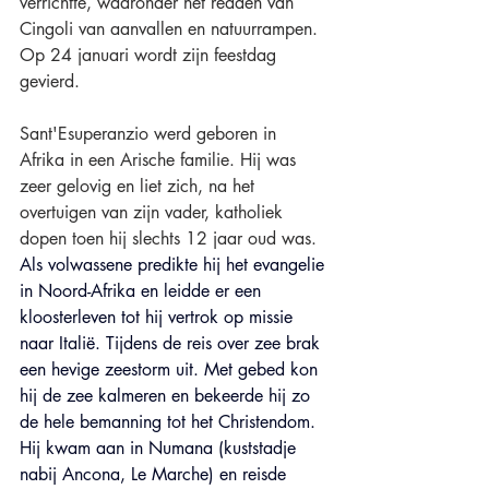
verrichtte, waaronder het redden van 
Cingoli van aanvallen en natuurrampen. 
Op 24 januari wordt zijn feestdag 
gevierd.
Sant'Esuperanzio werd geboren in 
Afrika in een Arische familie. Hij was 
zeer gelovig en liet zich, na het 
overtuigen van zijn vader, katholiek 
dopen toen hij slechts 12 jaar oud was. 
Als volwassene predikte hij het 
evangelie 
in 
Noord-Afrika
 en leidde er een 
kloosterleven tot hij vertrok op missie 
naar Italië. Tijdens de reis over zee brak 
een hevige zeestorm uit. Met gebed kon 
hij de zee kalmeren en bekeerde hij zo 
de hele bemanning tot het Christendom.
Hij kwam aan in 
Numana (kuststadje 
nabij Ancona, Le Marche) 
en reisde 