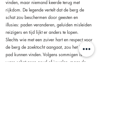
vinden, maar niemand keerde terug met 
rijkdom. De legende vertelt dat de berg de 
schat zou beschermen door geesten en 
illusies: paden veranderen, geluiden misleiden 
reizigers en tijd lijkt er anders te lopen.
Slechts wie met een zuiver hart en respect voor 
de berg de zoektocht aangaat, zou het juiste 
pad kunnen vinden. Volgens sommigen is de 
ware schat geen goud of juwelen, maar de 
ervaring zelf: de stilte van de bergen, de 
verhalen die fluisteren tussen de bomen en de 
verbondenheid met de natuur en de 
geschiedenis van Cingoli.
Bezienswaardigheid