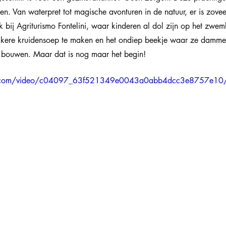
en. Van waterpret tot magische avonturen in de natuur, er is zovee
ak bij Agriturismo Fontelini, waar kinderen al dol zijn op het zwem
kere kruidensoep te maken en het ondiep beekje waar ze damme
n bouwen. Maar dat is nog maar het begin!
atic.com/video/c04097_63f521349e0043a0abb4dcc3e8757e10