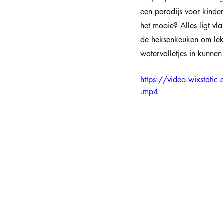
een paradijs voor kinder
het mooie? Alles ligt vl
de heksenkeuken om lek
watervalletjes in kunne
https://video.wixst
.mp4