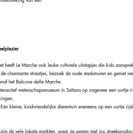
onderbreking van een 
eelplezier
t heeft Le Marche ook leuke culturele uitstapjes die kids aanspre
de charmante straatjes, bezoek de oude stadsmuren en geniet van
anaf het Balcone delle Marche.
teractief wetenschapsmuseum in Saltara op ongeveer een uurtje ri
kingen. 
en kleine, kindvriendelijke dierentuin eveneens op een uurtje rijd
zijn de vele lokale markten, waar ze samen met jou streekproduc