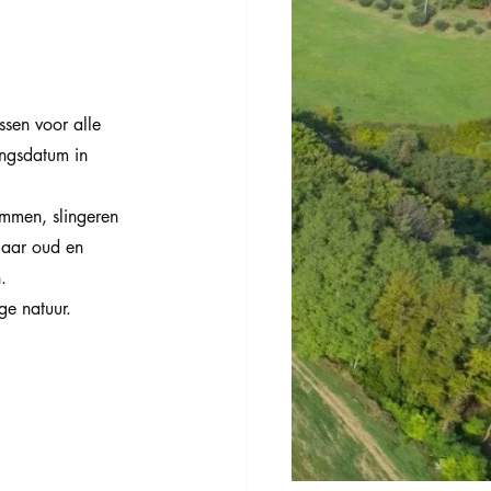
ssen voor alle 
ngsdatum in 
immen, slingeren 
jaar oud en 
.
ge natuur.