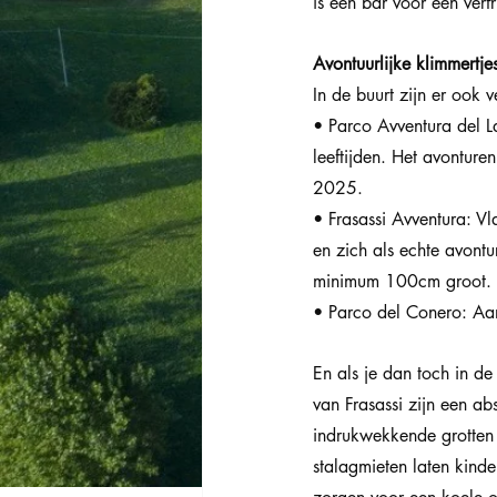
is een bar voor een verf
Avontuurlijke klimmertje
In de buurt zijn er ook v
• Parco Avventura del La
leeftijden. Het avontur
2025.
• Frasassi Avventura: V
en zich als echte avontu
minimum 100cm groot. De
• Parco del Conero: Aan
En als je dan toch in de
van Frasassi zijn een ab
indrukwekkende grotten v
stalagmieten laten kinde