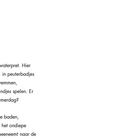
aterpret. Hier 
 in peuterbadjes 
zwemmen, 
ndjes spelen. Er 
zomerdag?
je baden, 
 het ondiepe 
 meeneemt naar de 