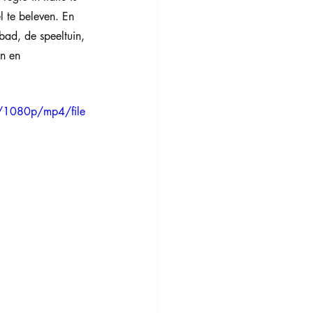
l te beleven. En 
bad, de speeltuin, 
n en 
/1080p/mp4/file