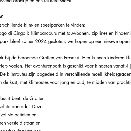
rissend drankje en een lekkere snack.
s?
erschillende klim- en speelparken te vinden:
go di Cingoli: Klimparcours met touwbanen, zip-lines en hinderni
enpark bleef zomer 2024 gesloten, we hopen op een nieuwe openi
lak bij de beroemde Grotten van Frasassi. Hier kunnen kinderen kl
riers voelen. Het avonturenpark is geschikt voor kinderen vanaf 4 
 klimroutes zijn opgedeeld in verschillende moeilijkheidsgraden
 de kust, met klimroutes voor jong en oud, te midden van prachti
 buurt bent: de Grotten 
solute aanrader. Deze 
ol stalactieten en 
ren versteld staan en 