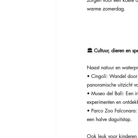
zorgen voor een koele 
warme zomerdag.
🏛️ Cultuur, dieren en sp
Naast natuur en waterpre
• Cingoli: Wandel door 
panoramische uitzicht v
• Museo del Balì: Een in
experimenten en ontdek
• Parco Zoo Falconara: E
een halve daguitstap.
Ook leuk voor kinderen 