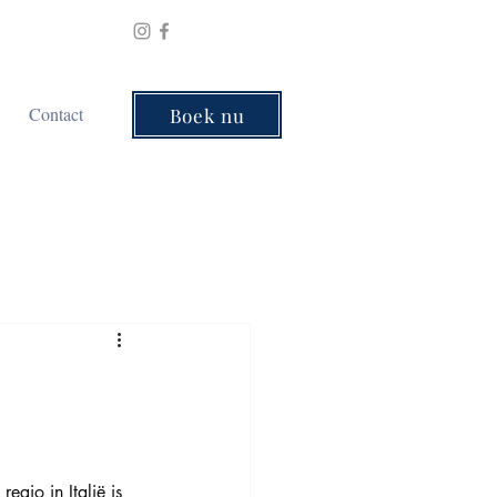
Contact
Boek nu
egio in Italië is 