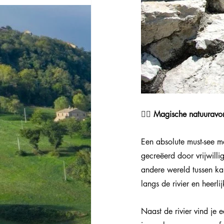
🧙‍♀️ Magische natuuravo
Een absolute must-see me
gecreëerd door vrijwilli
andere wereld tussen ka
langs de rivier en heerli
Naast de rivier vind je 