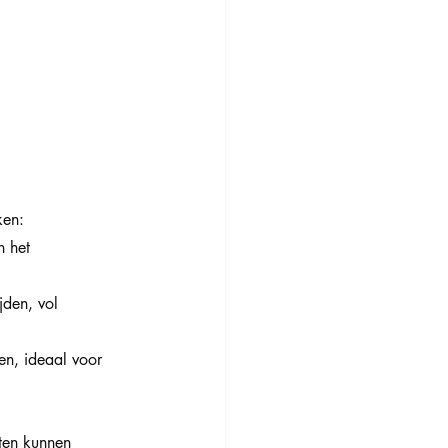
ken:
 het 
jden, vol 
en, ideaal voor 
ten kunnen 