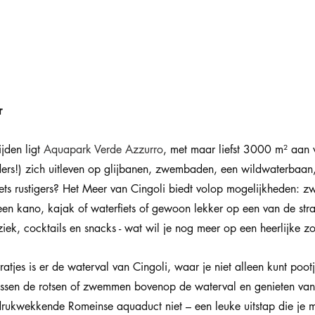
r
jden ligt 
Aquapark Verde Azzurro
, met maar liefst 3000 m² aan w
ers!) zich uitleven op glijbanen, zwembaden, een wildwaterbaan,
iets rustigers? Het Meer van Cingoli biedt volop mogelijkheden: 
en kano, kajak of waterfiets of gewoon lekker op een van de stra
ziek, cocktails en snacks - wat wil je nog meer op een heerlijke 
ratjes is er de waterval van Cingoli, waar je niet alleen kunt poot
ussen de rotsen of zwemmen bovenop de waterval en genieten van
ndrukwekkende Romeinse aquaduct niet – een leuke uitstap die je