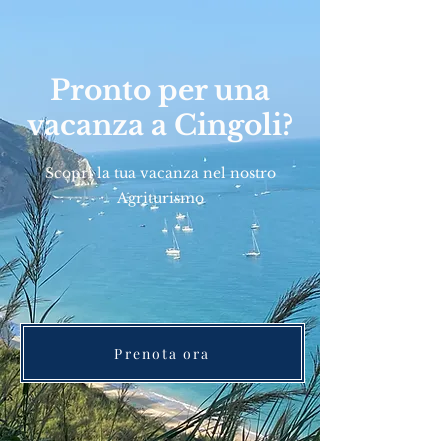
Pronto per una
vacanza a Cingoli?
Scopri la tua vacanza nel nostro
Agriturismo
Prenota ora