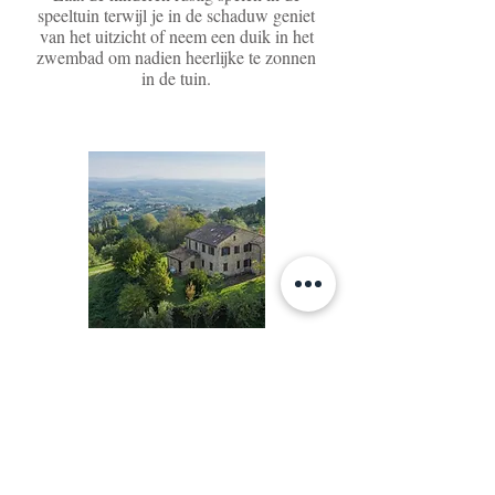
speeltuin terwijl je in de schaduw geniet
van het uitzicht of neem een duik in het
zwembad om nadien heerlijke te zonnen
in de tuin.
Onbeperkt genieten
We zitten in het hart van Le Marche, in
het midden van de Verdicchio wijnstreek.
Van oude Romeinse ruïnes tot
avonturenparken boven riviertjes,
verfrissende meren en watervallen,
bergen en grotten. Deze regio lééft!