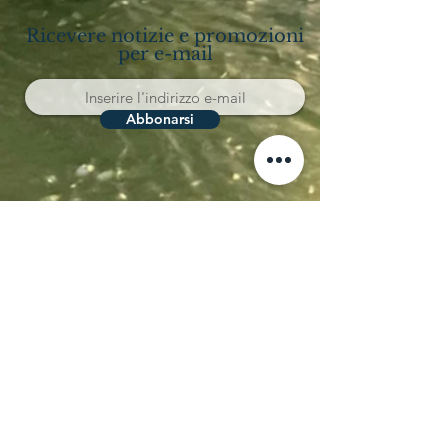
Ricevere notizie e promozioni
per e-mail
Abbonarsi
Località Coppo 11
62011 Cingoli (MC)
Le Marche - Italia
IVA IT02150180434
CIN T043012B5SQCPAQQD
CIR 043012-AGR-00013
+39 338 8722008