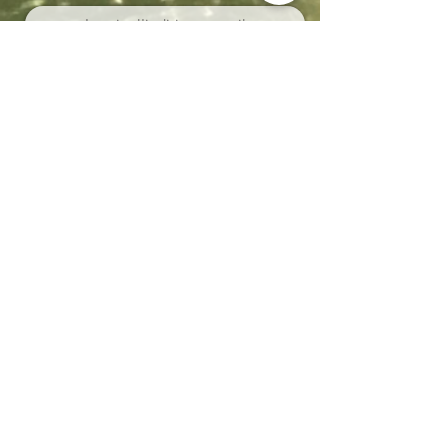
Abbonarsi
Località Coppo 11
62011 Cingoli (MC)
Le Marche - Italia
IVA IT02150180434
CIN T043012B5SQCPAQQD
CIR 043012-AGR-00013
+39 338 8722008