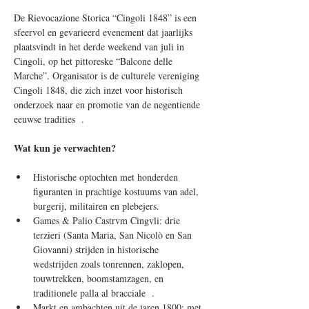
De Rievocazione Storica “Cingoli 1848” is een 
sfeervol en gevarieerd evenement dat jaarlijks 
plaatsvindt in het derde weekend van juli in 
Cingoli, op het pittoreske “Balcone delle 
Marche”. Organisator is de culturele vereniging 
Cingoli 1848, die zich inzet voor historisch 
onderzoek naar en promotie van de negentiende 
eeuwse tradities  .
Wat kun je verwachten?
Historische optochten met honderden 
figuranten in prachtige kostuums van adel, 
burgerij, militairen en plebejers.
Games & Palio Castrvm Cingvli: drie 
terzieri (Santa Maria, San Nicolò en San 
Giovanni) strijden in historische 
wedstrijden zoals tonrennen, zaklopen, 
touwtrekken, boomstamzagen, en 
traditionele palla al bracciale  .
Markt en ambachten uit de jaren 1800: met 