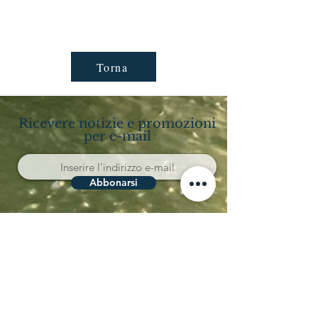
Torna
Ricevere notizie e promozioni
per e-mail
Abbonarsi
Località Coppo 11
62011 Cingoli (MC)