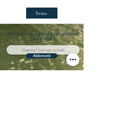
Torna
Ricevere notizie e promozioni
per e-mail
Abbonarsi
Località Coppo 11
62011 Cingoli (MC)
Le Marche - Italia
IVA IT02150180434