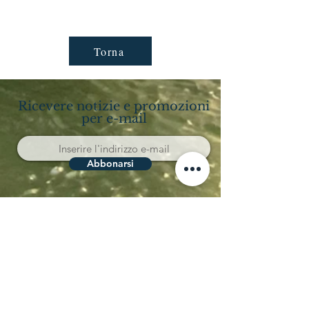
Torna
Ricevere notizie e promozioni
per e-mail
Abbonarsi
Località Coppo 11
62011 Cingoli (MC)
Le Marche - Italia