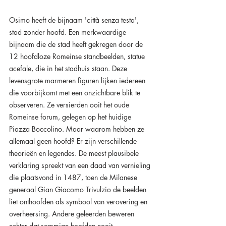
Osimo heeft de bijnaam 'città senza testa', 
stad zonder hoofd. Een merkwaardige 
bijnaam die de stad heeft gekregen door de 
12 hoofdloze Romeinse standbeelden, statue 
acefale, die in het stadhuis staan. Deze 
levensgrote marmeren figuren lijken iedereen 
die voorbijkomt met een onzichtbare blik te 
observeren. Ze versierden ooit het oude 
Romeinse forum, gelegen op het huidige 
Piazza Boccolino. Maar waarom hebben ze 
allemaal geen hoofd? Er zijn verschillende 
theorieën en legendes. De meest plausibele 
verklaring spreekt van een daad van vernieling 
die plaatsvond in 1487, toen de Milanese 
generaal Gian Giacomo Trivulzio de beelden 
liet onthoofden als symbool van verovering en 
overheersing. Andere geleerden beweren 
echter dat sommige hoofden nooit 