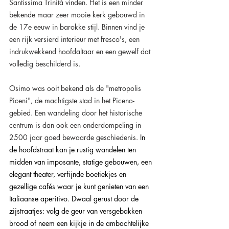
Santissima Trinità vinden. Het is een minder 
bekende maar zeer mooie kerk gebouwd in 
de 17e eeuw in barokke stijl. Binnen vind je 
een rijk versierd interieur met fresco's, een 
indrukwekkend hoofdaltaar en een gewelf dat 
volledig beschilderd is.
Osimo was ooit bekend als de "metropolis 
Piceni", de machtigste stad in het Piceno-
gebied. Een wandeling door het historische 
centrum is dan ook een onderdompeling in 
2500 jaar goed bewaarde geschiedenis. 
In 
de hoofdstraat kan je rustig wandelen ten 
midden van imposante, statige gebouwen, een 
elegant theater, verfijnde boetiekjes en 
gezellige cafés waar je kunt genieten van een 
Italiaanse aperitivo. Dwaal gerust door de 
zijstraatjes: volg de geur van versgebakken 
brood of neem een ​​kijkje in de ambachtelijke 