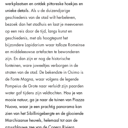
werkplaatsen en ontdek pittoreske hoekjes en 
unieke details. 
Als u de duizendjarige 
geschiedenis van de stad wilt herbeleven, 
bezoek dan het stadhuis en laat je meevoeren 
op een reis door de tijd, langs kunst en 
geschiedenis, met als hoogtepunt het 
bijzondere Lapidarium waar talloze Romeinse 
en middeleeuwse artefacten te bewonderen 
zijn. En dan zijn er nog de historische 
fonteinen, ware juweeltjes verborgen in de 
straten van de stad. De bekendste in Osimo is 
de Fonte Magna, waar volgens de legende 
Pompeius de Grote naar verluidt zijn paarden 
water gaf tijdens zijn veldtochten. 
Hou je van 
mooie natuur, ga je naar de tuinen van Piazza 
Nuova, waar je een prachtig panorama kan 
zien van het Sibillinigebergte en de glooiende 
Marchiaanse heuvels, helemaal tot aan de 
azuurblauwe zee van de Conero Riviera .