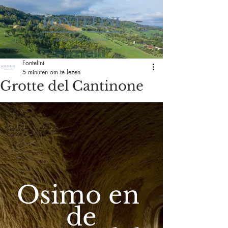
Fontelini
5 minuten om te lezen
Grotte del Cantinone
Osimo en 
de