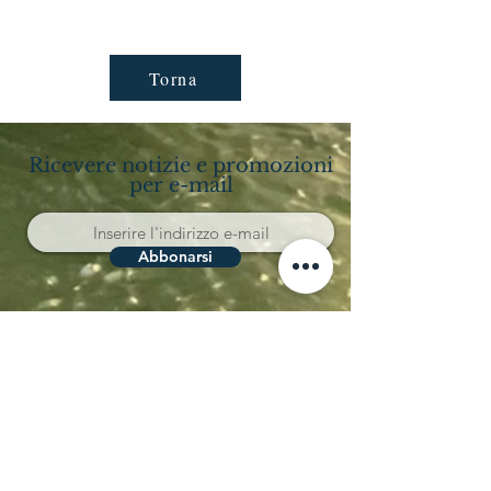
Torna
Ricevere notizie e promozioni
per e-mail
Abbonarsi
Località Coppo 11
62011 Cingoli (MC)
Le Marche - Italia