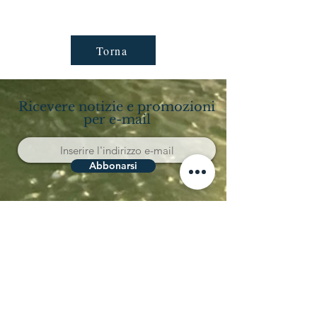
Torna
Ricevere notizie e promozioni
per e-mail
Abbonarsi
Località Coppo 11
62011 Cingoli (MC)
Le Marche - Italia