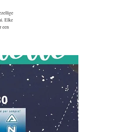
ezellige
i. Elke
r een