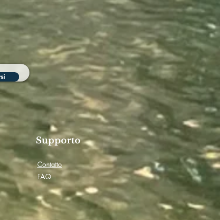
si
e
Supporto
Contatto
FAQ