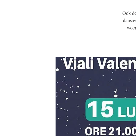
Ook dez
dansav
woen