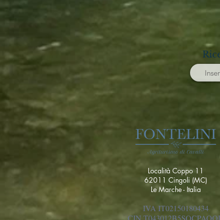
Ric
Località Coppo 11
62011 Cingoli (MC)
Le Marche - Italia
IVA IT02150180434
CIN T043012B5SQCPAQQ