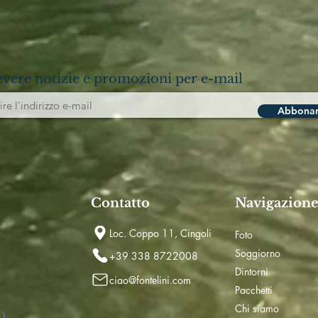
evere notizie e promozioni per e-mail
Abbonar
Contatto
Navigazion
Loc. Coppo 11, Cingoli
Foto
Soggiorno
+39 338 8722008
Dintorni
ciao@fontelini.com
Pacchetti
Chi siamo
D