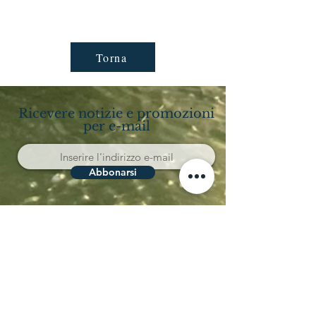
Torna
Ricevere notizie e promozioni
per e-mail
Abbonarsi
Località Coppo 11
62011 Cingoli (MC)
Le Marche - Italia