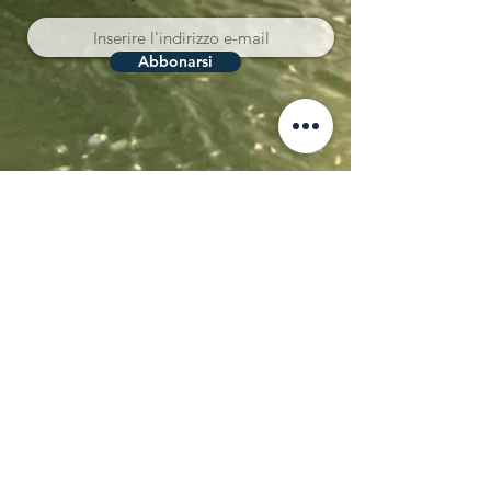
Abbonarsi
Località Coppo 11
62011 Cingoli (MC)
Le Marche - Italia
IVA IT02150180434
CIN T043012B5SQCPAQQD
CIR 043012-AGR-00013
+39 338 8722008