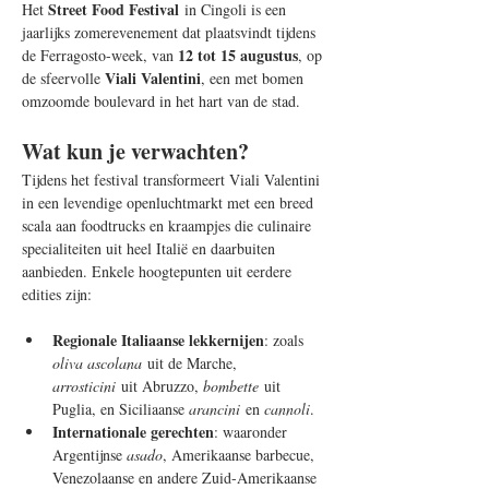
Street Food Festival
Het 
 in Cingoli is een 
jaarlijks zomerevenement dat plaatsvindt tijdens 
12 tot 15 augustus
de Ferragosto-week, van 
, op 
Viali Valentini
de sfeervolle 
, een met bomen 
omzoomde boulevard in het hart van de stad.
Wat kun je verwachten?
Tijdens het festival transformeert Viali Valentini 
in een levendige openluchtmarkt met een breed 
scala aan foodtrucks en kraampjes die culinaire 
specialiteiten uit heel Italië en daarbuiten 
aanbieden. Enkele hoogtepunten uit eerdere 
edities zijn:
Regionale Italiaanse lekkernijen
: zoals 
oliva ascolana
 uit de Marche, 
arrosticini
 uit Abruzzo, 
bombette
 uit 
Puglia, en Siciliaanse 
arancini
 en 
cannoli
.
Internationale gerechten
: waaronder 
Argentijnse 
asado
, Amerikaanse barbecue, 
Venezolaanse en andere Zuid-Amerikaanse 