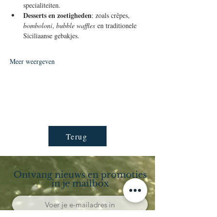
specialiteiten.
Desserts en zoetigheden
: zoals crêpes, 
bomboloni
, 
bubble waffles
 en traditionele 
Siciliaanse gebakjes.
Meer weergeven
Terug
Ontvang nieuws en promoties
in je mailbox
Abonneren