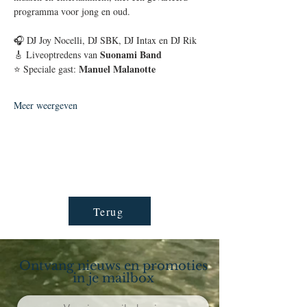
programma voor jong en oud.
🎧 DJ Joy Nocelli, DJ SBK, DJ Intax en DJ Rik
Suonami Band
🎸 Liveoptredens van 
Manuel Malanotte
⭐ Speciale gast: 
Meer weergeven
Terug
Ontvang nieuws en promoties
in je mailbox