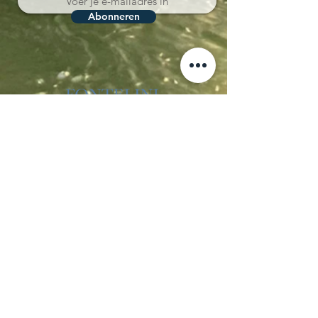
Abonneren
Località Coppo 11
62011 Cingoli (MC)
Le Marche - Italia
IVA IT02150180434
CIN IT043012B5SQCPAQQD
CIR 043012-AGR-00013
+39 338 8722008