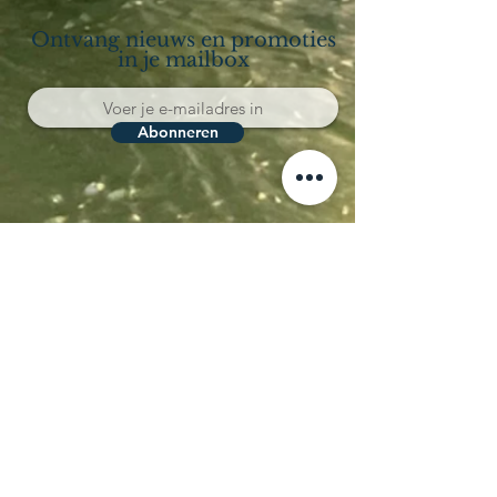
Ontvang nieuws en promoties
in je mailbox
Abonneren
Località Coppo 11
62011 Cingoli (MC)
Le Marche - Italia
IVA IT02150180434
CIN IT043012B5SQCPAQQD
CIR 043012-AGR-00013
+39 338 8722008