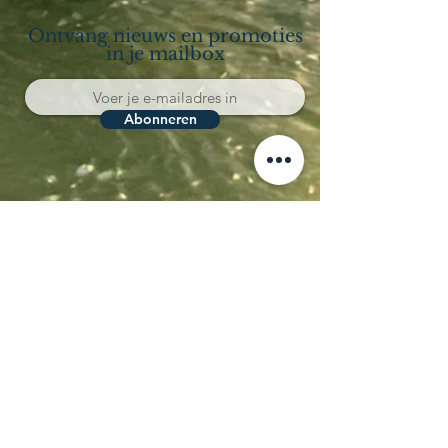
Ontvang nieuws en promoties
in je mailbox
Abonneren
Località Coppo 11
62011 Cingoli (MC)
Le Marche - Italia
IVA IT02150180434
CIN IT043012B5SQCPAQQD
CIR 043012-AGR-00013
+39 338 8722008