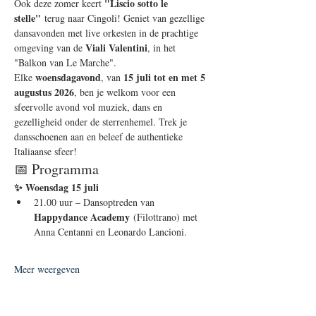
"Liscio sotto le 
Ook deze zomer keert 
stelle"
 terug naar Cingoli! Geniet van gezellige 
dansavonden met live orkesten in de prachtige 
Viali Valentini
omgeving van de 
, in het 
"Balkon van Le Marche".
woensdagavond
15 juli tot en met 5 
Elke 
, van 
augustus 2026
, ben je welkom voor een 
sfeervolle avond vol muziek, dans en 
gezelligheid onder de sterrenhemel. Trek je 
dansschoenen aan en beleef de authentieke 
Italiaanse sfeer!
📅 Programma
✨ Woensdag 15 juli
21.00 uur – Dansoptreden van 
Happydance Academy
 (Filottrano) met 
Anna Centanni en Leonardo Lancioni.
Meer weergeven