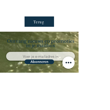
Terug
Ontvang nieuws en promoties
in je mailbox
Abonneren
Località Coppo 11
62011 Cingoli (MC)