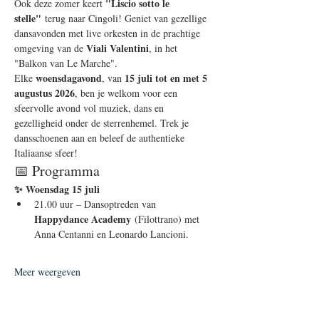
"Liscio sotto le 
Ook deze zomer keert 
stelle"
 terug naar Cingoli! Geniet van gezellige 
dansavonden met live orkesten in de prachtige 
Viali Valentini
omgeving van de 
, in het 
"Balkon van Le Marche".
woensdagavond
15 juli tot en met 5 
Elke 
, van 
augustus 2026
, ben je welkom voor een 
sfeervolle avond vol muziek, dans en 
gezelligheid onder de sterrenhemel. Trek je 
dansschoenen aan en beleef de authentieke 
Italiaanse sfeer!
📅 Programma
✨ Woensdag 15 juli
21.00 uur – Dansoptreden van 
Happydance Academy
 (Filottrano) met 
Anna Centanni en Leonardo Lancioni.
Meer weergeven