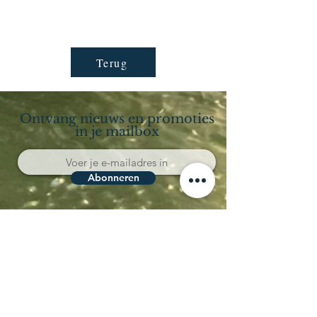
Terug
Ontvang nieuws en promoties
in je mailbox
Abonneren
Località Coppo 11
62011 Cingoli (MC)