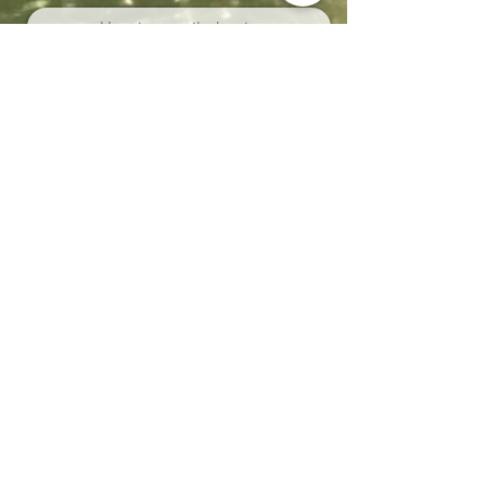
Abonneren
Località Coppo 11
62011 Cingoli (MC)
Le Marche - Italia
IVA IT02150180434
CIN IT043012B5SQCPAQQD
CIR 043012-AGR-00013
+39 338 8722008