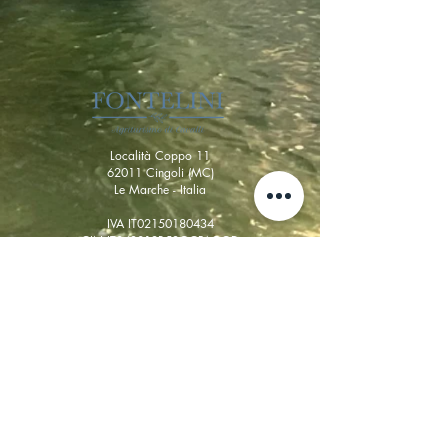
Località Coppo 11
62011 Cingoli (MC)
Le Marche - Italia
IVA IT02150180434
CIN IT043012B5SQCPAQQD
CIR 043012-AGR-00013
+39 338 8722008