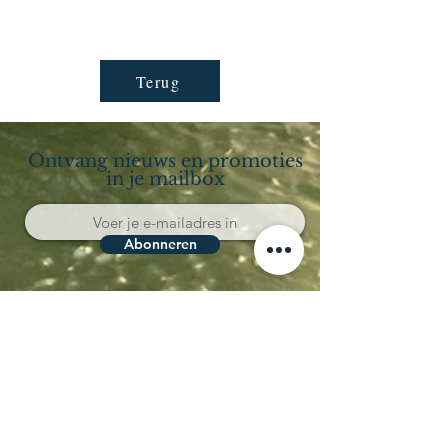
Terug
Ontvang nieuws en promoties
in je mailbox
Abonneren
Località Coppo 11
62011 Cingoli (MC)
Le Marche - Italia