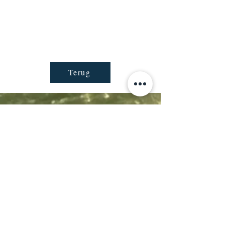
Terug
Ontvang nieuws en promoties
in je mailbox
Abonneren