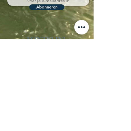
Abonneren
Località Coppo 11
62011 Cingoli (MC)
Le Marche - Italia
IVA IT02150180434
CIN IT043012B5SQCPAQQD
CIR 043012-AGR-00013
+39 338 8722008