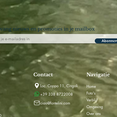
vang nieuws en promoties in je mailbox
Abonner
Contact
Navigatie
Loc. Coppo 11, Cingoli
Home
Foto's
+39 338 8722008
Verblijf
ciao@fontelini.com
Omgeving
Over ons
D