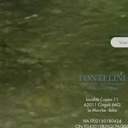
Ont
Località Coppo 11
62011 Cingoli (MC)
Le Marche - Italia
IVA IT02150180434
CIN IT043012B5SQCPAQQ