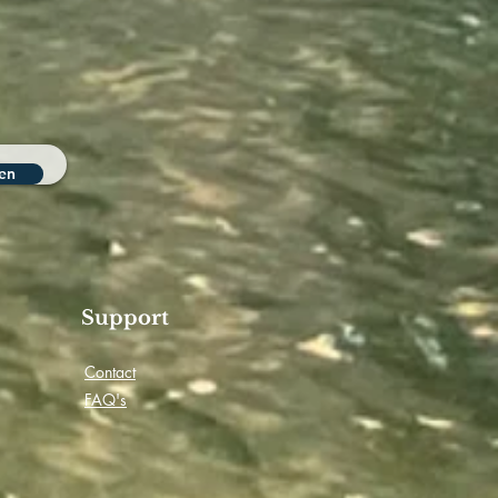
en
Support
Contact
FAQ's