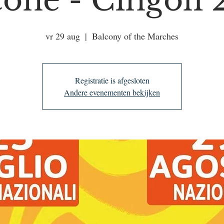
cone - Cingoli 
vr 29 aug
  |  
Balcony of the Marches
Registratie is afgesloten
Andere evenementen bekijken