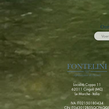
Ont
Località Coppo 11
62011 Cingoli (MC)
Le Marche - Italia
IVA IT02150180434
CIN IT043012B5SQCPAQQ