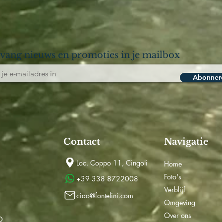
vang nieuws en promoties in je mailbox
Abonner
Contact
Navigatie
Loc. Coppo 11, Cingoli
Home
Foto's
+39 338 8722008
Verblijf
ciao@fontelini.com
Omgeving
Over ons
D