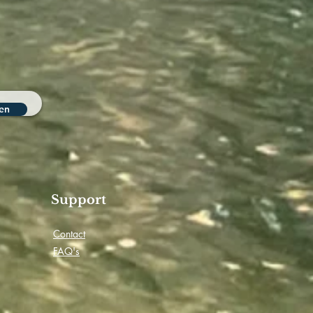
en
Support
Contact
FAQ's