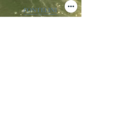
Località Coppo 11
62011 Cingoli (MC)
Le Marche - Italia
IVA IT02150180434
CIN IT043012B5SQCPAQQD
CIR 043012-AGR-00013
+39 338 8722008